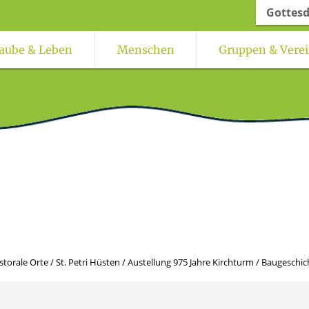
Gottesd
aube & Leben
Menschen
Gruppen & Vere
torale Orte
Freundeskreis Oelinghausen
Feedback-Kultur für gottesdienstliche Fe
storale Orte
/
St. Petri Hüsten
/
Austellung 975 Jahre Kirchturm
/
Baugeschic