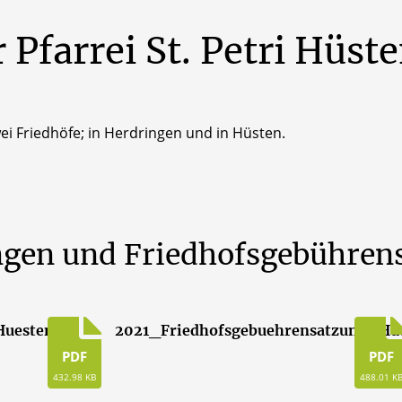
r
Pfarrei
St.
Petri
Hüste
wei Friedhöfe; in Herdringen und in Hüsten.
ngen und Friedhofsgebühren
Huesten
2021_Friedhofsgebuehrensatzung_Hu
PDF
PDF
432.98 KB
488.01 K