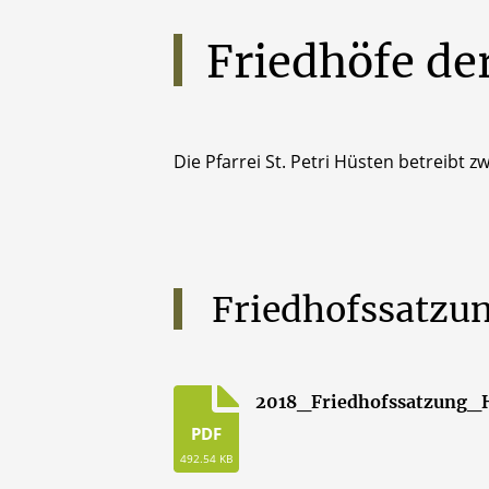
Friedhöfe
de
Die Pfarrei St. Petri Hüsten betreibt z
Friedhofssatzu
2018_Friedhofssatzung_
PDF
492.54 KB