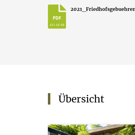
2021_Friedhofsgebuehre
PDF
421.68 KB
Übersicht