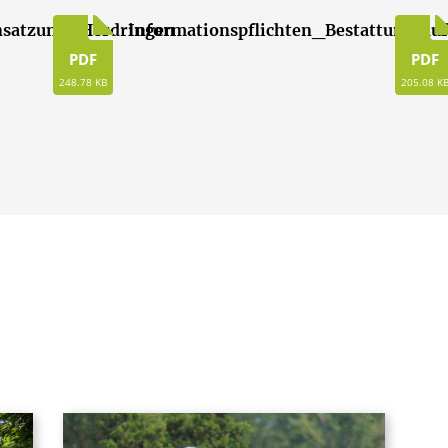
nsatzung_Herdringen
Informationspflichten_Bestattungsauf
PDF
PDF
248.78 KB
205.08 K