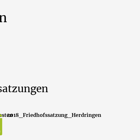
n
satzungen
esten
2018_Friedhofssatzung_Herdringen
B