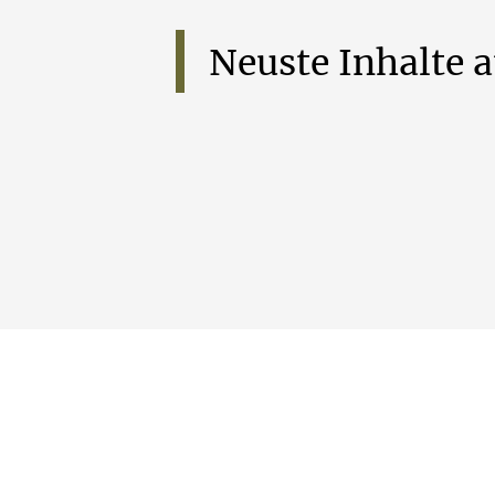
Neuste
Inhalte
a
Heilige Messe aus St. P
Hüsten -02.08.2026
Heilige Messe aus St. Petri.
...