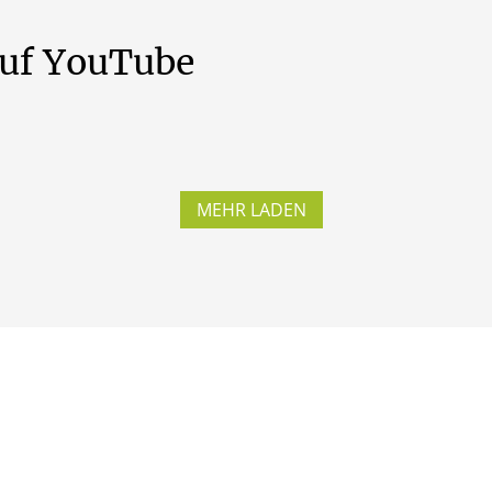
uf
YouTube
MEHR LADEN
etri
Heilige Messe aus St. Petri
Lib
Hüsten -09.08.2026
Ep.
Heilige Messe aus St. Petri.
...
#ki
Die 46.