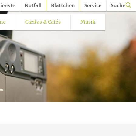
ienste
Notfall
Blättchen
Service
Suche
ine
Caritas & Cafés
Musik
iern
Kirchenmusik St. Petri Hüsten e.V.