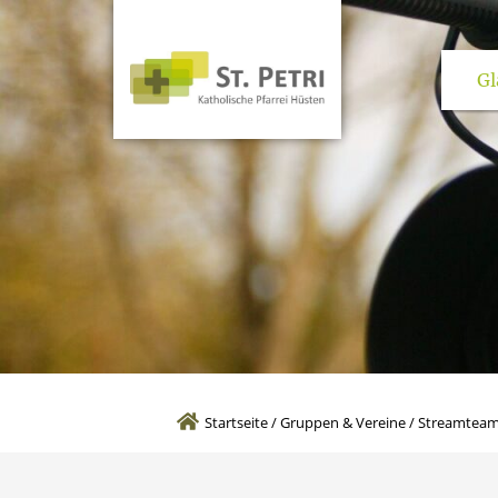
Gl
Kirchen und pas
Startseite
/
Gruppen & Vereine
/
Streamtea