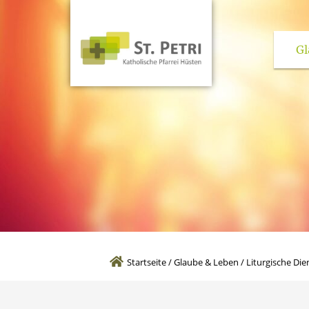
Gl
Kirchen und pas
Startseite
/
Glaube & Leben
/
Liturgische Die