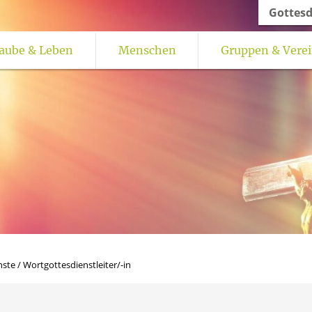
Gottesd
aube & Leben
Menschen
Gruppen & Vere
torale Orte
Freundeskreis Oelinghausen
Feedback-Kultur für gottesdienstliche Fe
nste
/
Wortgottesdienstleiter/-in