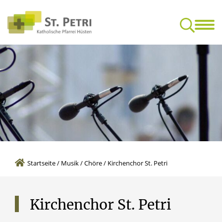
Glaube & Leben
Mensc
Feedback-Kultur für gottesdienstliche Feiern
Freundeskrei
Startseite
/
Musik
/
Chöre
/
Kirchenchor St. Petri
Kirchenchor
St.
Petri