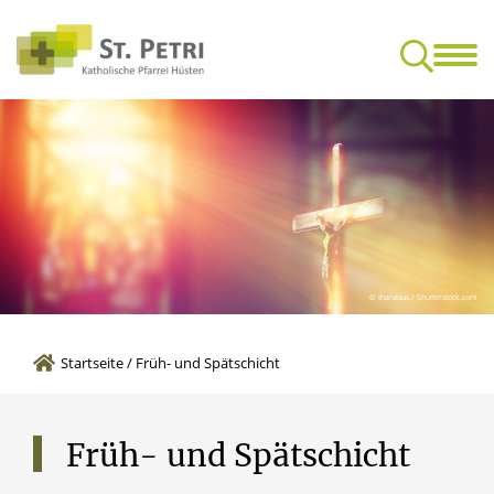
Glaube & Leben
Mensc
Feedback-Kultur für gottesdienstliche Feiern
Freundeskrei
© thanasus / Shutterstock.com
Startseite
/
Früh- und Spätschicht
Früh-
und
Spätschicht