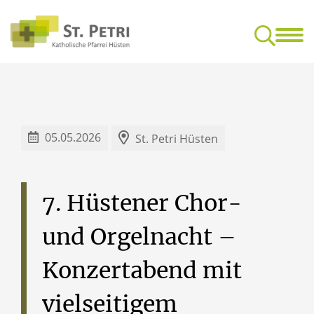
Glaube & Leben
Mensc
Feedback-Kultur für gottesdienstliche Feiern
Freundeskrei
05.05.2026
St. Petri Hüsten
7.
Hüstener
Chor-
und
Orgelnacht
–
Konzertabend
mit
vielseitigem