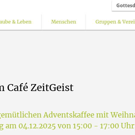
Gottesd
aube & Leben
Menschen
Gruppen & Vere
torale Orte
Freundeskreis Oelinghausen
Feedback-Kultur für gottesdienstliche Fe
m
Café
ZeitGeist
 gemütlichen Adventskaffee mit Weih
g am 04.12.2025 von 15:00 - 17:00 Uhr