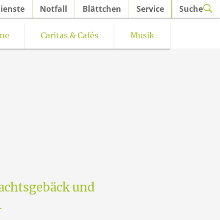
ienste
Notfall
Blättchen
Service
Suche
ine
Caritas & Cafés
Musik
iern
Kirchenmusik St. Petri Hüsten e.V.
nachtsgebäck und
.