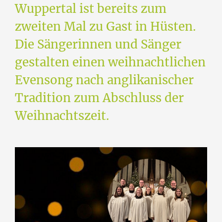
Wuppertal ist bereits zum
zweiten Mal zu Gast in Hüsten.
Die Sängerinnen und Sänger
gestalten einen weihnachtlichen
Evensong nach anglikanischer
Tradition zum Abschluss der
Weihnachtszeit.