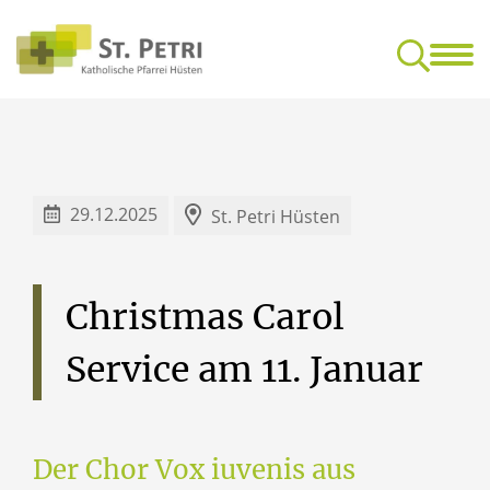
Glaube & Leben
Mensc
Feedback-Kultur für gottesdienstliche Feiern
Freundeskrei
29.12.2025
St. Petri Hüsten
Christmas
Carol
Service
am
11.
Januar
Der Chor Vox iuvenis aus