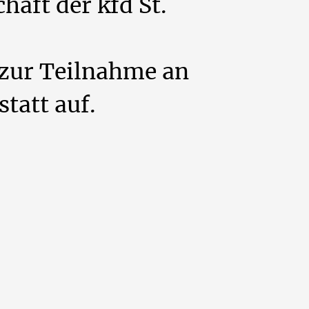
aft der kfd St.
r zur Teilnahme an
tatt auf.