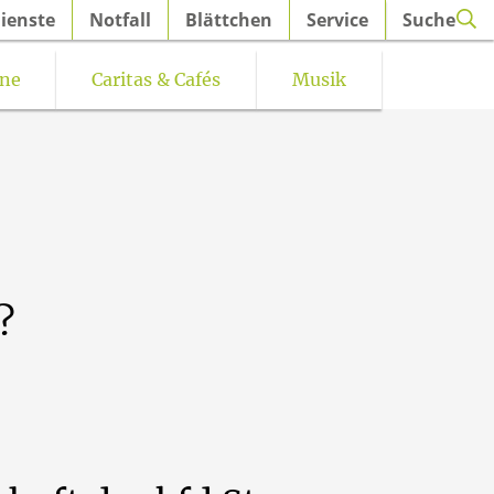
ienste
Notfall
Blättchen
Service
Suche
ine
Caritas & Cafés
Musik
iern
Kirchenmusik St. Petri Hüsten e.V.
?