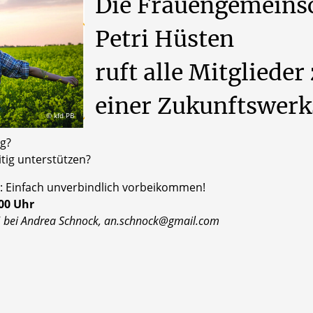
Die Frauengemeinsch
Petri Hüsten
ruft alle Mitgliede
einer Zukunftswerks
© kfd PB
ig?
tig unterstützen?
en: Einfach unverbindlich vorbeikommen!
:00 Uhr
5 bei Andrea Schnock, an.schnock@gmail.com