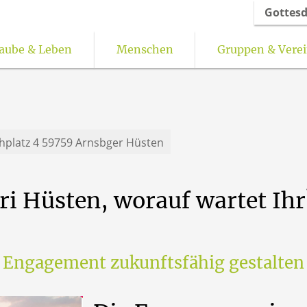
Gottesd
aube & Leben
Menschen
Gruppen & Vere
torale Orte
Freundeskreis Oelinghausen
Feedback-Kultur für gottesdienstliche Fe
hplatz 4 59759 Arnsbger Hüsten
ri
Hüsten,
worauf
wartet
Ihr
d Engagement zukunftsfähig gestalten