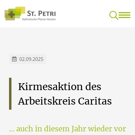
Glaube & Leben
Mensc
Feedback-Kultur für gottesdienstliche Feiern
Freundeskrei
02.09.2025
Kirmesaktion
des
Arbeitskreis
Caritas
... auch in diesem Jahr wieder vor