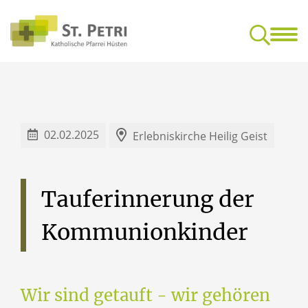
Glaube & Leben
Mensc
Feedback-Kultur für gottesdienstliche Feiern
Freundeskrei
02.02.2025
Erlebniskirche Heilig Geist
Tauferinnerung
der
Kommunionkinder
Wir sind getauft - wir gehören