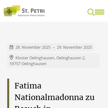
Glaube & Leben
Mensc
Feedback-Kultur für gottesdienstliche Feiern
Freundeskrei
28. November 2025
29. November 2025
Kloster Oelinghausen,
Oelinghausen 2,
59757 Oelinghausen
Fatima
Nationalmadonna
zu