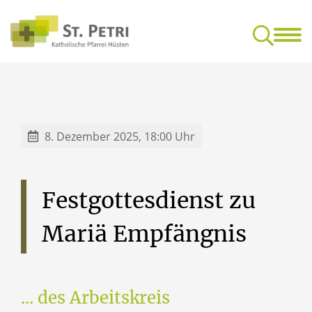
Glaube & Leben
Mensc
Feedback-Kultur für gottesdienstliche Feiern
Freundeskrei
8. Dezember 2025, 18:00 Uhr
Festgottesdienst
zu
Mariä
Empfängnis
... des Arbeitskreis